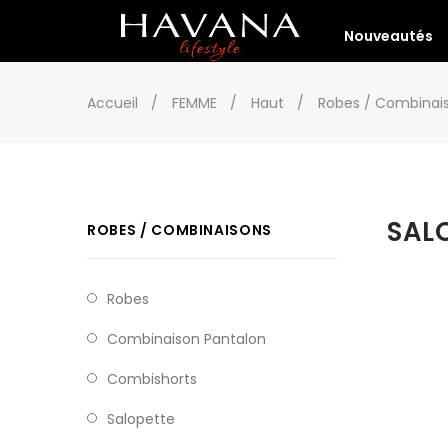
Nouveautés
Accueil
FEMME
Haut
Robes / Combinai
SAL
ROBES / COMBINAISONS
Robes
Combinaison Pantalon
Combishorts
Salopette