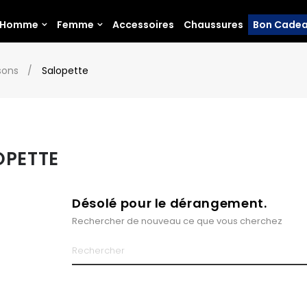
Homme
Femme
Accessoires
Chaussures
Bon Cade
sons
Salopette
OPETTE
Désolé pour le dérangement.
Rechercher de nouveau ce que vous cherchez