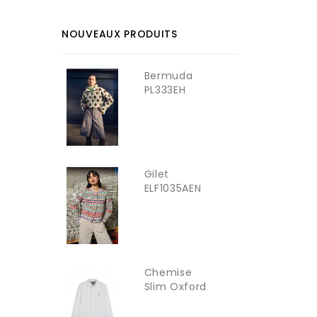
NOUVEAUX PRODUITS
Bermuda
PL333EH
YOUNG LADY
Gilet
ELF1035AEN
YOUNG LADY
Chemise
Slim Oxford
TOMMY...