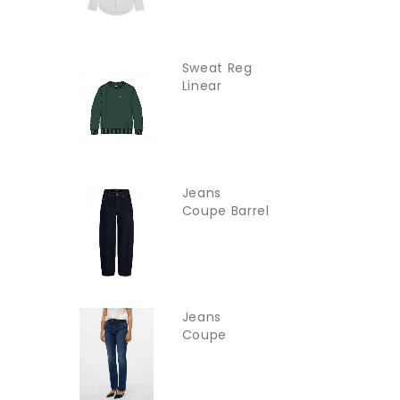
Sweat Reg
Linear
TOMMY
JEANS
Jeans
Coupe Barrel
Jxfuji JJXX
Jeans
Coupe
Droite
Vmflash...