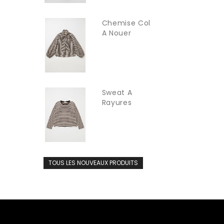
Chemise Col
A Nouer
INTUITION
Sweat A
Rayures
Fines...
TOUS LES NOUVEAUX PRODUITS