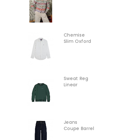
YOUNG LADY
Chemise
Slim Oxford
TOMMY...
Sweat Reg
Linear
TOMMY
JEANS
Jeans
Coupe Barrel
Jxfuji JJXX