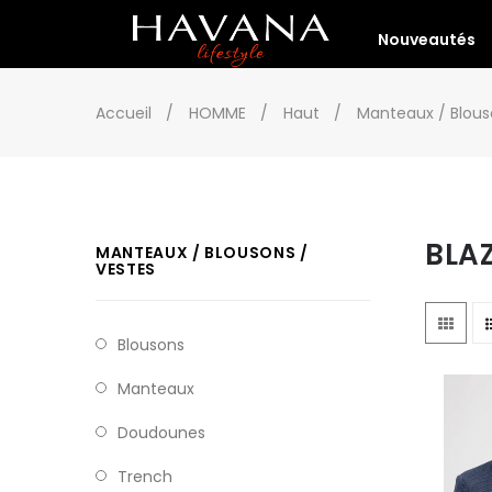
Nouveautés
Accueil
HOMME
Haut
Manteaux / Blous
BLA
MANTEAUX / BLOUSONS /
VESTES
Blousons
Manteaux
Doudounes
Trench