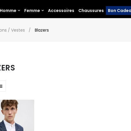
Homme
Femme
Accessoires
Chaussures
Bon Cade
ons / Vestes
Blazers
ZERS