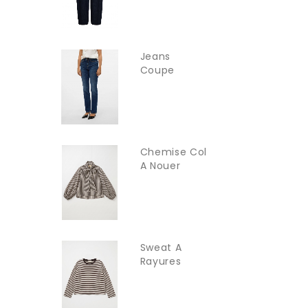
Jeans
Coupe
Droite
Vmflash...
Chemise Col
A Nouer
INTUITION
Sweat A
Rayures
Fines...