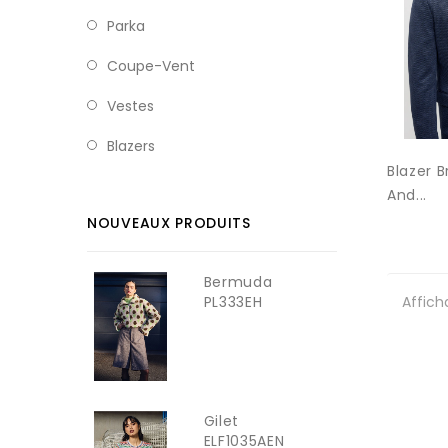
Parka
Coupe-Vent
Vestes
Blazers
Blazer B
And...
NOUVEAUX PRODUITS
Bermuda
Afficha
PL333EH
YOUNG LADY
Gilet
ELF1035AEN