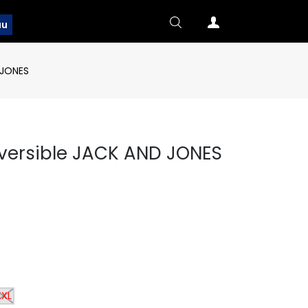
au
 JONES
eversible JACK AND JONES
XXL