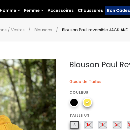
Homme
Femme
Accessoires
Chaussures
Bon Cade
ons / Vestes
Blousons
Blouson Paul reversible JACK AND
Blouson Paul R
Guide de Tailles
COULEUR
TAILLE US
S
M
L
XL