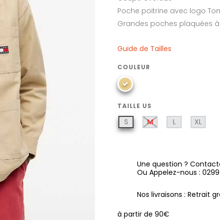
Poche poitrine avec logo T
Grandes poches plaquées à 
Guide de Tailles
COULEUR
TAILLE US
S
M
L
XL
Une question ? Contact
Ou Appelez-nous : 029
Nos livraisons : Retrait 
à partir de 90€