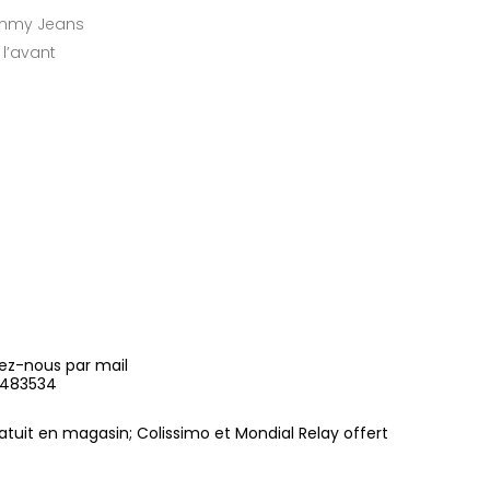
ommy Jeans
l’avant
ez-nous par mail
9483534
gratuit en magasin; Colissimo et Mondial Relay offert