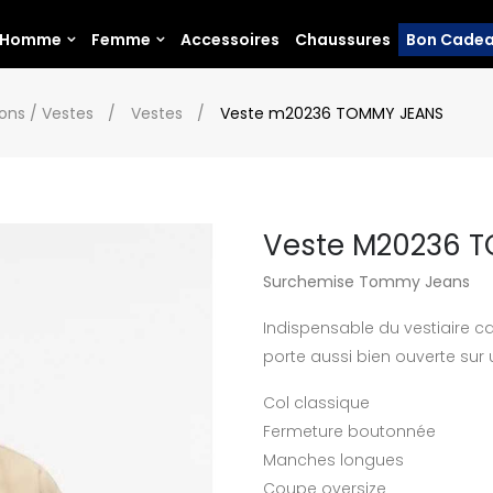
Homme
Femme
Accessoires
Chaussures
Bon Cade
ons / Vestes
Vestes
Veste m20236 TOMMY JEANS
Veste M20236 
Surchemise Tommy Jeans
Indispensable du vestiaire c
porte aussi bien ouverte sur 
Col classique
Fermeture boutonnée
Manches longues
Coupe oversize