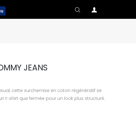
au
TOMMY JEANS
asual, cette surchemise en coton régénératif se
un t-shirt que fermée pour un look plus structuré.