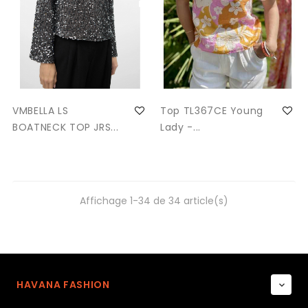
VMBELLA LS
Top TL367CE Young
BOATNECK TOP JRS...
Lady -...
Affichage 1-34 de 34 article(s)
HAVANA FASHION
