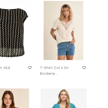
n VILA
T-Shirt Col V En
Broderie...