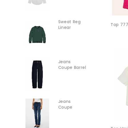
Sweat Reg
Top 777
Linear
TOMMY
JEANS
Jeans
Coupe Barrel
Jxfuji JJXX
Jeans
Coupe
Droite
Vmflash...