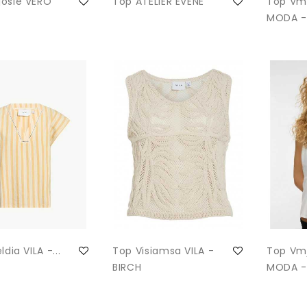
osie VERO
Top ATELIER EVENE
Top Vm
MODA -
ldia VILA -...
Top Visiamsa VILA -
Top Vmj
BIRCH
MODA -.