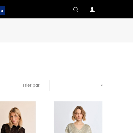
au
Trier par:
