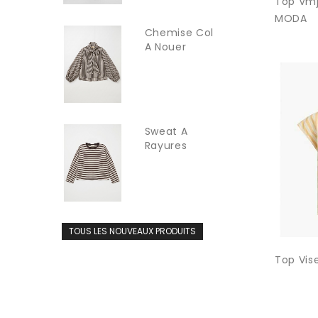
Top Vmj
MODA
Chemise Col
A Nouer
INTUITION
Sweat A
Rayures
Fines...
TOUS LES NOUVEAUX PRODUITS
Top Vise