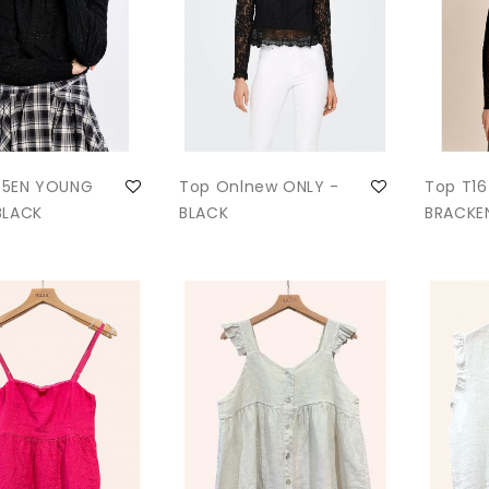
85EN YOUNG
Top Onlnew ONLY -
Top T1
BLACK
BLACK
BRACKEN