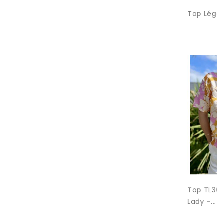
Top Lége
Top TL
Lady -...