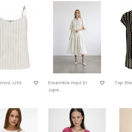
lmira JJXX
Ensemble Haut Et
Top Elle
Jupe...