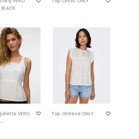
carly VERO
Top Onl30 ONLY
 BLACK
ulietta VERO
Top Onlreva ONLY
..