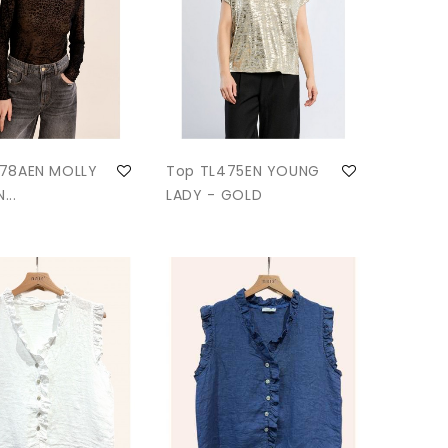
678AEN MOLLY
Top TL475EN YOUNG
...
LADY - GOLD