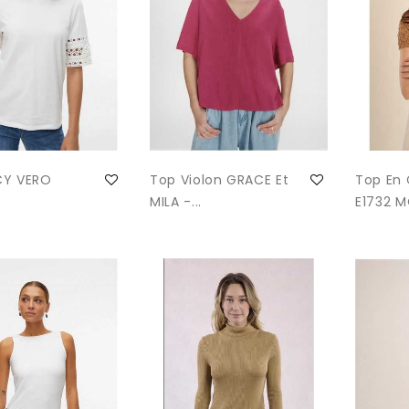
CY VERO
Top Violon GRACE Et
Top En
MILA -...
E1732 MO