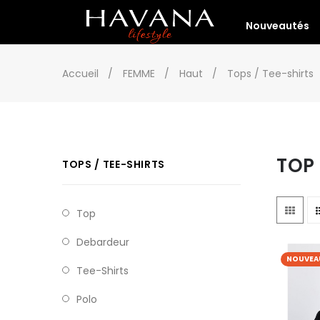
Nouveautés
Accueil
FEMME
Haut
Tops / Tee-shirts
TOP
TOPS / TEE-SHIRTS
Top
Debardeur
NOUVEA
Tee-Shirts
Polo