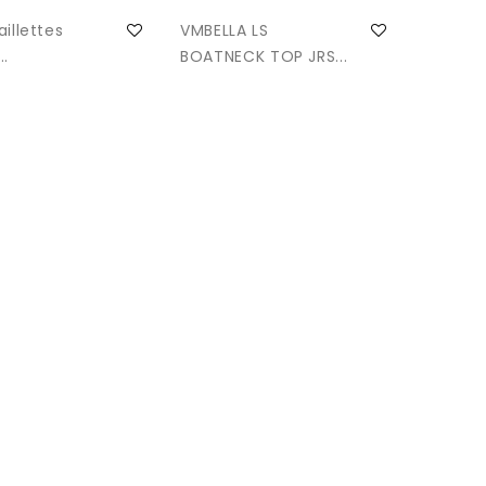
illettes
VMBELLA LS
..
BOATNECK TOP JRS...