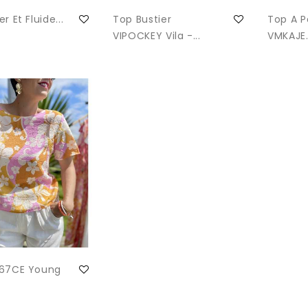
r Et Fluide...
Top Bustier
Top A Pa
VIPOCKEY Vila -...
VMKAJE.
367CE Young