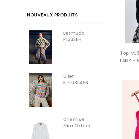
NOUVEAUX PRODUITS
Bermuda
PL333EH
YOUNG LADY
Top ML
LADY - 
Gilet
ELF1035AEN
YOUNG LADY
Chemise
Slim Oxford
TOMMY...