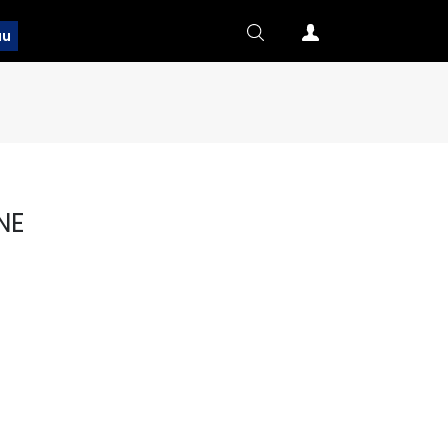
au
NE