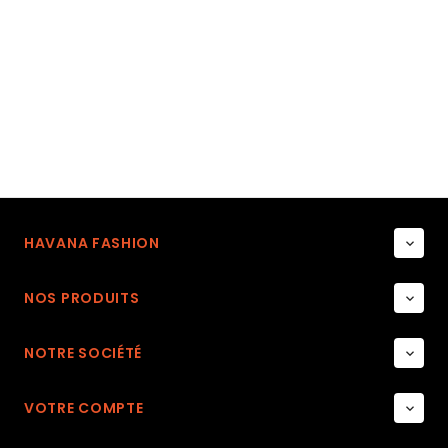
HAVANA FASHION

NOS PRODUITS

NOTRE SOCIÉTÉ

VOTRE COMPTE
