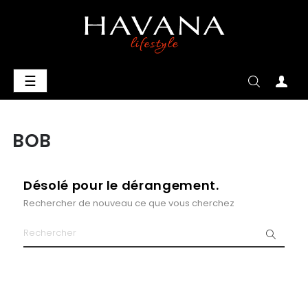
Basculer
☰
la
navigation
BOB
Désolé pour le dérangement.
Rechercher de nouveau ce que vous cherchez