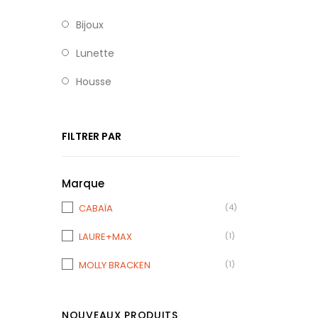
Bijoux
Lunette
Housse
FILTRER PAR
Marque
CABAÏA
(4)
LAURE+MAX
(1)
MOLLY BRACKEN
(1)
NOUVEAUX PRODUITS