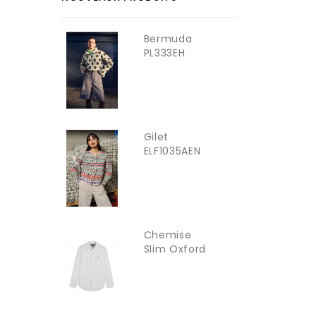
Bermuda
PL333EH
YOUNG LADY
Gilet
ELF1035AEN
YOUNG LADY
Chemise
Slim Oxford
TOMMY...