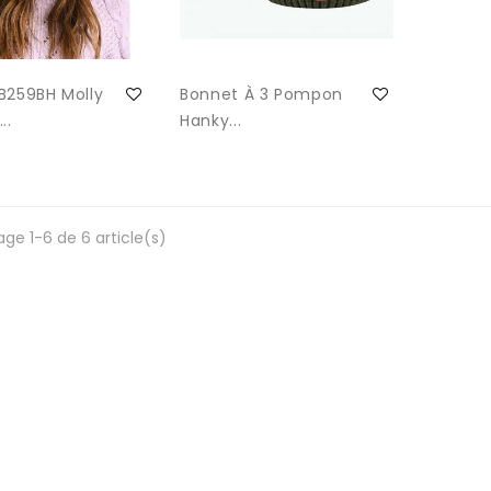
B259BH Molly
Bonnet À 3 Pompon
..
Hanky...
age 1-6 de 6 article(s)