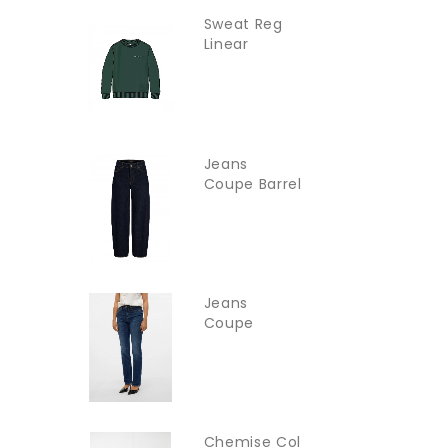
Sweat Reg
Linear
TOMMY
JEANS
Jeans
Coupe Barrel
Jxfuji JJXX
Jeans
Coupe
Droite
Vmflash...
Chemise Col