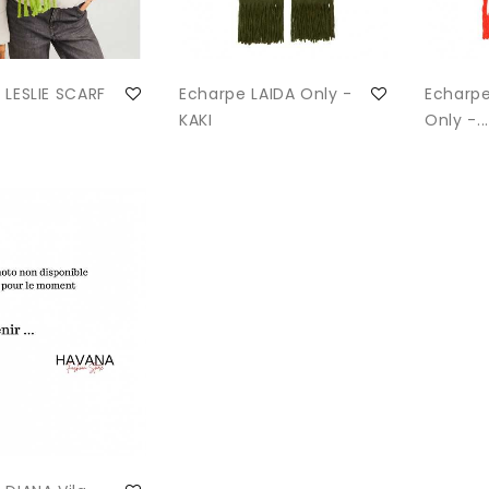
 LESLIE SCARF
Echarpe LAIDA Only -
Echarp
KAKI
Only -...