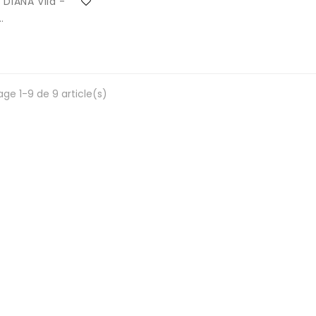
 DIANA Vila -
.
age 1-9 de 9 article(s)