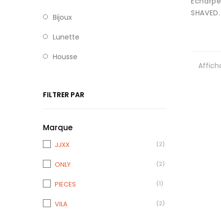
Echarpe
SHAVED..
Bijoux
Lunette
Housse
Affich
FILTRER PAR
Marque
JJXX
(2)
ONLY
(2)
PIECES
(1)
VILA
(2)