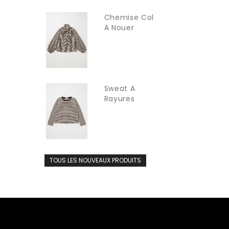
Chemise Col
A Nouer
INTUITION
Sweat A
Rayures
Fines...
TOUS LES NOUVEAUX PRODUITS