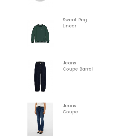
Sweat Reg
Linear
TOMMY
JEANS
Jeans
Coupe Barrel
Jxfuji JJXX
Jeans
Coupe
Droite
Vmflash...