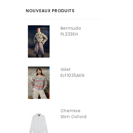
NOUVEAUX PRODUITS
Bermuda
PL333EH
YOUNG LADY
Gilet
ELF1035AEN
YOUNG LADY
Chemise
Slim Oxford
TOMMY...